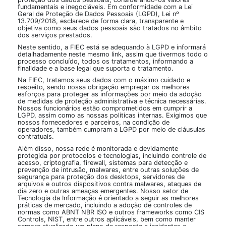
fundamentais e inegociáveis. Em conformidade com a Lei
Geral de Proteção de Dados Pessoais (LGPD), Lei nº
13.709/2018, esclarece de forma clara, transparente e
objetiva como seus dados pessoais são tratados no âmbito
dos serviços prestados.
Neste sentido, a FIEC está se adequando à LGPD e informará
detalhadamente neste mesmo link, assim que tivermos todo o
processo concluído, todos os tratamentos, informando a
finalidade e a base legal que suporta o tratamento.
Na FIEC, tratamos seus dados com o máximo cuidado e
respeito, sendo nossa obrigação empregar os melhores
esforços para proteger as informações por meio da adoção
de medidas de proteção administrativa e técnica necessárias.
Nossos funcionários estão comprometidos em cumprir a
LGPD, assim como as nossas políticas internas. Exigimos que
nossos fornecedores e parceiros, na condição de
operadores, também cumpram a LGPD por meio de cláusulas
contratuais.
Além disso, nossa rede é monitorada e devidamente
protegida por protocolos e tecnologias, incluindo controle de
acesso, criptografia, firewall, sistemas para detecção e
prevenção de intrusão, malwares, entre outras soluções de
segurança para proteção dos desktops, servidores de
arquivos e outros dispositivos contra malwares, ataques de
dia zero e outras ameaças emergentes. Nosso setor de
Tecnologia da Informação é orientado a seguir as melhores
práticas de mercado, incluindo a adoção de controles de
normas como ABNT NBR ISO e outros frameworks como CIS
Controls, NIST, entre outros aplicáveis, bem como manter