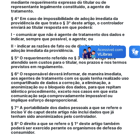
mediante requerimento expresso do titular ou de
representante legalmente constituído, a agente de
tratamento.
§ 4º Em caso de impossibilidade de adoção imediata da
providência de que trata o § 3º deste artigo, o controlador
enviará ao titular resposta em que poderá:
I - comunicar que não é agente de tratamento dos dados e
indicar, sempre que possível, o agente; ou
II - indicar as razões de fato ou de direito que impedem a
adoção imediata da providência.
§ 5º O requerimento referido no § 3º deste artigo será
atendido sem custos para o titular, nos prazos e nos termos
previstos em regulamento.
§ 6º O responsável deverá informar, de maneira imediata,
aos agentes de tratamento com os quais tenha realizado uso
compartilhado de dados a correção, a eliminação, a
anonimização ou o bloqueio dos dados, para que repitam
idêntico procedimento, exceto nos casos em que esta
comunicação seja comprovadamente impossível ou
implique esforço desproporcional.
§ 7º A portabilidade dos dados pessoais a que se refere o
inciso V do caput deste artigo não inclui dados que já
tenham sido anonimizados pelo controlador.
§ 8º O direito a que se refere o § 1º deste artigo também
poderá ser exercido perante os organismos de defesa do
consumidor.