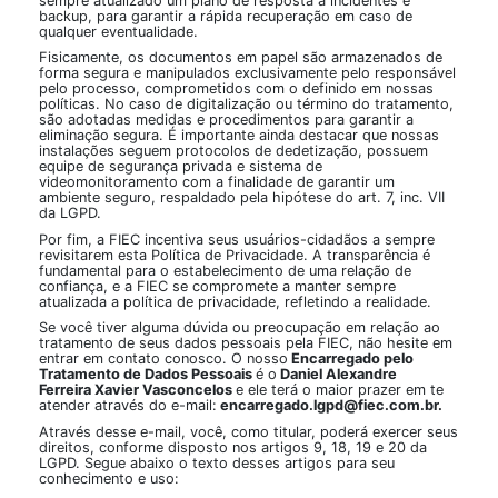
sempre atualizado um plano de resposta a incidentes e
backup, para garantir a rápida recuperação em caso de
qualquer eventualidade.
Fisicamente, os documentos em papel são armazenados de
forma segura e manipulados exclusivamente pelo responsável
pelo processo, comprometidos com o definido em nossas
políticas. No caso de digitalização ou término do tratamento,
são adotadas medidas e procedimentos para garantir a
eliminação segura. É importante ainda destacar que nossas
instalações seguem protocolos de dedetização, possuem
equipe de segurança privada e sistema de
videomonitoramento com a finalidade de garantir um
ambiente seguro, respaldado pela hipótese do art. 7, inc. VII
da LGPD.
Por fim, a FIEC incentiva seus usuários-cidadãos a sempre
revisitarem esta Política de Privacidade. A transparência é
fundamental para o estabelecimento de uma relação de
confiança, e a FIEC se compromete a manter sempre
atualizada a política de privacidade, refletindo a realidade.
Se você tiver alguma dúvida ou preocupação em relação ao
tratamento de seus dados pessoais pela FIEC, não hesite em
entrar em contato conosco. O nosso
Encarregado pelo
Tratamento de Dados Pessoais
é o
Daniel Alexandre
Ferreira Xavier Vasconcelos
e ele terá o maior prazer em te
atender através do e-mail:
encarregado.lgpd@fiec.com.br
.
Através desse e-mail, você, como titular, poderá exercer seus
direitos, conforme disposto nos artigos 9, 18, 19 e 20 da
LGPD. Segue abaixo o texto desses artigos para seu
conhecimento e uso: