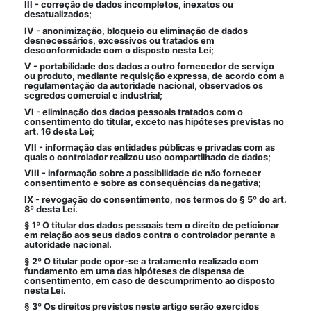
III - correção de dados incompletos, inexatos ou
desatualizados;
IV - anonimização, bloqueio ou eliminação de dados
desnecessários, excessivos ou tratados em
desconformidade com o disposto nesta Lei;
V - portabilidade dos dados a outro fornecedor de serviço
ou produto, mediante requisição expressa, de acordo com a
regulamentação da autoridade nacional, observados os
segredos comercial e industrial;
VI - eliminação dos dados pessoais tratados com o
consentimento do titular, exceto nas hipóteses previstas no
art. 16 desta Lei;
VII - informação das entidades públicas e privadas com as
quais o controlador realizou uso compartilhado de dados;
VIII - informação sobre a possibilidade de não fornecer
consentimento e sobre as consequências da negativa;
IX - revogação do consentimento, nos termos do § 5º do art.
8º desta Lei.
§ 1º O titular dos dados pessoais tem o direito de peticionar
em relação aos seus dados contra o controlador perante a
autoridade nacional.
§ 2º O titular pode opor-se a tratamento realizado com
fundamento em uma das hipóteses de dispensa de
consentimento, em caso de descumprimento ao disposto
nesta Lei.
§ 3º Os direitos previstos neste artigo serão exercidos