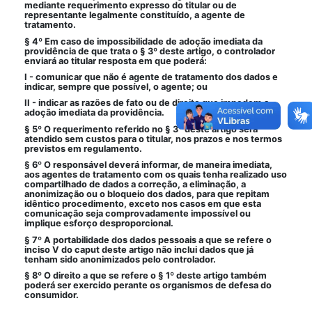
mediante requerimento expresso do titular ou de
representante legalmente constituído, a agente de
tratamento.
§ 4º Em caso de impossibilidade de adoção imediata da
providência de que trata o § 3º deste artigo, o controlador
enviará ao titular resposta em que poderá:
I - comunicar que não é agente de tratamento dos dados e
indicar, sempre que possível, o agente; ou
II - indicar as razões de fato ou de direito que impedem a
adoção imediata da providência.
§ 5º O requerimento referido no § 3º deste artigo será
atendido sem custos para o titular, nos prazos e nos termos
previstos em regulamento.
§ 6º O responsável deverá informar, de maneira imediata,
aos agentes de tratamento com os quais tenha realizado uso
compartilhado de dados a correção, a eliminação, a
anonimização ou o bloqueio dos dados, para que repitam
idêntico procedimento, exceto nos casos em que esta
comunicação seja comprovadamente impossível ou
implique esforço desproporcional.
§ 7º A portabilidade dos dados pessoais a que se refere o
inciso V do caput deste artigo não inclui dados que já
tenham sido anonimizados pelo controlador.
§ 8º O direito a que se refere o § 1º deste artigo também
poderá ser exercido perante os organismos de defesa do
consumidor.