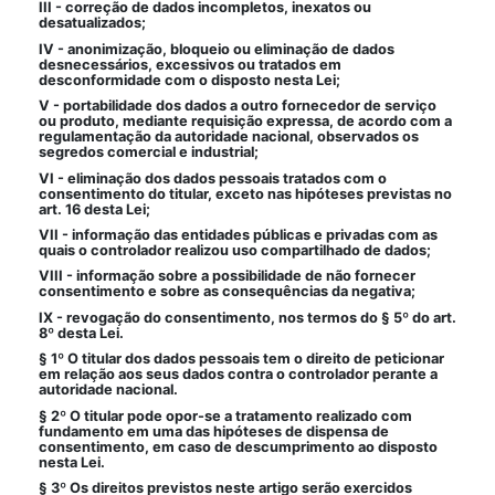
III - correção de dados incompletos, inexatos ou
desatualizados;
IV - anonimização, bloqueio ou eliminação de dados
desnecessários, excessivos ou tratados em
desconformidade com o disposto nesta Lei;
V - portabilidade dos dados a outro fornecedor de serviço
ou produto, mediante requisição expressa, de acordo com a
regulamentação da autoridade nacional, observados os
segredos comercial e industrial;
VI - eliminação dos dados pessoais tratados com o
consentimento do titular, exceto nas hipóteses previstas no
art. 16 desta Lei;
VII - informação das entidades públicas e privadas com as
quais o controlador realizou uso compartilhado de dados;
VIII - informação sobre a possibilidade de não fornecer
consentimento e sobre as consequências da negativa;
IX - revogação do consentimento, nos termos do § 5º do art.
8º desta Lei.
§ 1º O titular dos dados pessoais tem o direito de peticionar
em relação aos seus dados contra o controlador perante a
autoridade nacional.
§ 2º O titular pode opor-se a tratamento realizado com
fundamento em uma das hipóteses de dispensa de
consentimento, em caso de descumprimento ao disposto
nesta Lei.
§ 3º Os direitos previstos neste artigo serão exercidos