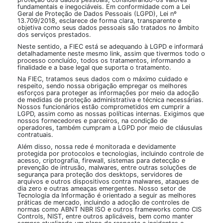
fundamentais e inegociáveis. Em conformidade com a Lei
Geral de Proteção de Dados Pessoais (LGPD), Lei nº
13.709/2018, esclarece de forma clara, transparente e
objetiva como seus dados pessoais são tratados no âmbito
dos serviços prestados.
Neste sentido, a FIEC está se adequando à LGPD e informará
detalhadamente neste mesmo link, assim que tivermos todo o
processo concluído, todos os tratamentos, informando a
finalidade e a base legal que suporta o tratamento.
Na FIEC, tratamos seus dados com o máximo cuidado e
respeito, sendo nossa obrigação empregar os melhores
esforços para proteger as informações por meio da adoção
de medidas de proteção administrativa e técnica necessárias.
Nossos funcionários estão comprometidos em cumprir a
LGPD, assim como as nossas políticas internas. Exigimos que
nossos fornecedores e parceiros, na condição de
operadores, também cumpram a LGPD por meio de cláusulas
contratuais.
Além disso, nossa rede é monitorada e devidamente
protegida por protocolos e tecnologias, incluindo controle de
acesso, criptografia, firewall, sistemas para detecção e
prevenção de intrusão, malwares, entre outras soluções de
segurança para proteção dos desktops, servidores de
arquivos e outros dispositivos contra malwares, ataques de
dia zero e outras ameaças emergentes. Nosso setor de
Tecnologia da Informação é orientado a seguir as melhores
práticas de mercado, incluindo a adoção de controles de
normas como ABNT NBR ISO e outros frameworks como CIS
Controls, NIST, entre outros aplicáveis, bem como manter