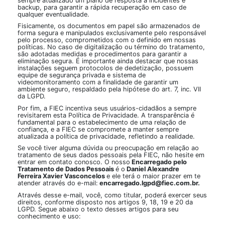
sempre atualizado um plano de resposta a incidentes e
backup, para garantir a rápida recuperação em caso de
qualquer eventualidade.
Fisicamente, os documentos em papel são armazenados de
forma segura e manipulados exclusivamente pelo responsável
pelo processo, comprometidos com o definido em nossas
políticas. No caso de digitalização ou término do tratamento,
são adotadas medidas e procedimentos para garantir a
eliminação segura. É importante ainda destacar que nossas
instalações seguem protocolos de dedetização, possuem
equipe de segurança privada e sistema de
videomonitoramento com a finalidade de garantir um
ambiente seguro, respaldado pela hipótese do art. 7, inc. VII
da LGPD.
Por fim, a FIEC incentiva seus usuários-cidadãos a sempre
revisitarem esta Política de Privacidade. A transparência é
fundamental para o estabelecimento de uma relação de
confiança, e a FIEC se compromete a manter sempre
atualizada a política de privacidade, refletindo a realidade.
Se você tiver alguma dúvida ou preocupação em relação ao
tratamento de seus dados pessoais pela FIEC, não hesite em
entrar em contato conosco. O nosso
Encarregado pelo
Tratamento de Dados Pessoais
é o
Daniel Alexandre
Ferreira Xavier Vasconcelos
e ele terá o maior prazer em te
atender através do e-mail:
encarregado.lgpd@fiec.com.br
.
Através desse e-mail, você, como titular, poderá exercer seus
direitos, conforme disposto nos artigos 9, 18, 19 e 20 da
LGPD. Segue abaixo o texto desses artigos para seu
conhecimento e uso: