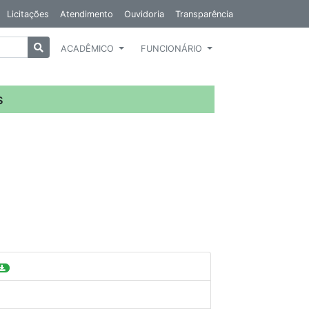
Licitações
Atendimento
Ouvidoria
Transparência
ACADÊMICO
FUNCIONÁRIO
s